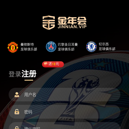
送
18
元
注册
登录